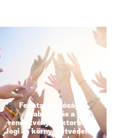
Fenntarthatósági
szabályozás a
rendezvényszektorban:
Jogi és környezetvédelmi