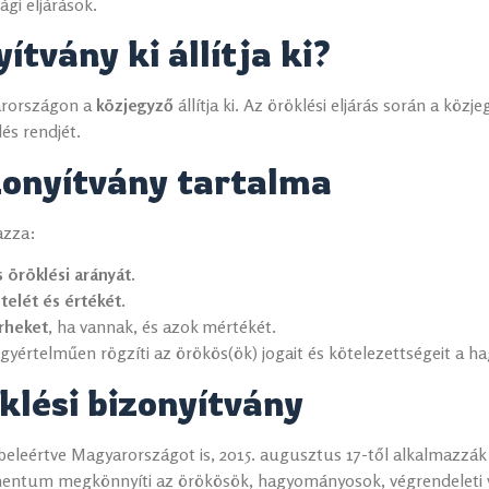
gi eljárások.
ítvány ki állítja ki?
rországon a
közjegyző
állítja ki. Az öröklési eljárás során a köz
és rendjét.
zonyítvány tartalma
azza:
 öröklési arányát.
telét és értékét.
erheket
, ha vannak, és azok mértékét.
 egyértelműen rögzíti az örökös(ök) jogait és kötelezettségeit a h
klési bizonyítvány
beleértve Magyarországot is, 2015. augusztus 17-től alkalmazzák 
mentum megkönnyíti az örökösök, hagyományosok, végrendeleti v