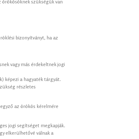
 az örökösöknek szükségük van
röklési bizonyítványt, ha az
snek vagy más érdekeltnek jogi
k) képezi a hagyaték tárgyát.
szükség részletes
jegyző az örökös kérelmére
éges jogi segítséget megkapják.
gy elkerülhetővé válnak a