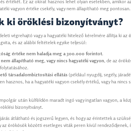
t és értékét. Ez az okirat hasznos lehet olyan esetekben, amikor
yatéki vagyon értéke csekély, vagy nem állapítható meg pontosan.
k ki öröklési bizonyítványt?
leti végrehajtó vagy a hagyatéki hitelező kérelmére állítja ki az ö
vita, és az alábbi feltételek egyike teljesül:
góság értéke nem haladja meg a 300.000 forintot.
 nem állapítható meg, vagy nincs hagyatéki vagyon
, de az örökö
efolytatásához.
ető társadalombiztosítási ellátás
(például nyugdíj, segély, járadé
en hasznos, ha a hagyatéki vagyon csekély értékű, vagy ha nincs 
mpolgár után külföldön maradt ingó vagy ingatlan vagyon, a köz
öröklési bizonyítványt.
ljárás átlátható és jogszerű legyen, és hogy az érintettek a szüks
 az örökösök közötti esetleges viták peren kívül rendeződjenek, í