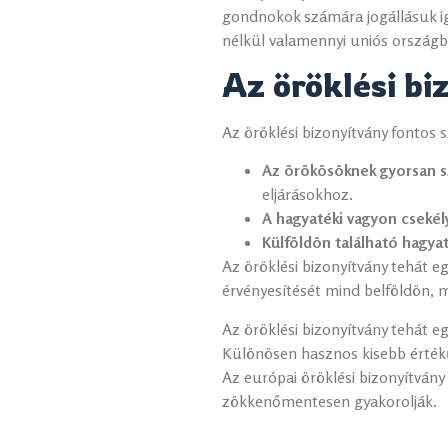
gondnokok számára jogállásuk ig
nélkül valamennyi uniós országba
Az öröklési bi
Az öröklési bizonyítvány fontos s
Az örökösöknek gyorsan sz
eljárásokhoz.
A hagyatéki vagyon csekél
Külföldön található hagya
Az öröklési bizonyítvány tehát eg
érvényesítését mind belföldön, 
Az öröklési bizonyítvány tehát e
Különösen hasznos kisebb értékű
Az európai öröklési bizonyítvány
zökkenőmentesen gyakorolják.