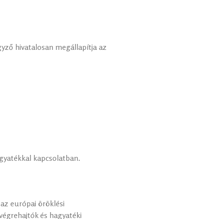
jegyző hivatalosan megállapítja az
agyatékkal kapcsolatban.
az európai öröklési
égrehajtók és hagyatéki