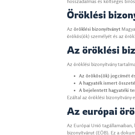
hosszadalmas és költséges bírósá
Öröklési bizony
Az
öröklési bizonyítványt
Magya
örökös(ök) személyét és az örökl
Az öröklési bi
Az öröklési bizonyítvány tartalm
Az örökös(ök) jogcímét és
A hagyaték ismert összeté
A bejelentett hagyatéki t
Ezáltal az öröklési bizonyítvány
Az európai örö
Az Európai Unió tagállamaiban, 
bizonyítványt (EÖB). Ez a doku