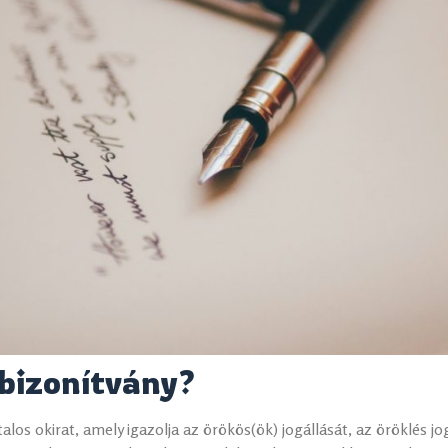
 bizonítvány?
talos okirat, amely igazolja az örökös(ök) jogállását, az öröklés j