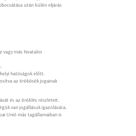
ibocsátása után külön eljárás
z vagy más hivatalos
.
helyi hatóságok előtt.
tosítva az örökösök jogainak
sát és az öröklés részleteit.
gük van jogállásuk igazolására.
pai Unió más tagállamaiban is