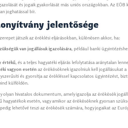
azolását és jogaik gyakorlását más uniós országokban. Az EÖB k
n joghatással bír.
zonyítvány jelentősége
zerepet játszik az öröklési eljárásokban, különösen akkor, ha:
ükségük van jogállásuk igazolására
, például banki ügyintézéshe
y értékű
, és a teljes hagyatéki eljárás lefolytatása aránytalan lenne
téki vagyon esetén
az örökösöknek igazolniuk kell jogállásukat a 
yszerűsíti és gyorsítja az örökléssel kapcsolatos ügyintézést, biz
mind külföldön.
gy olyan hivatalos dokumentum, amely igazolja az örökösök jogállá
 hagyatékok esetén, vagy amikor az örökösöknek gyorsan szüksé
 pedig lehetővé teszi az örökösök számára, hogy jogaikat az Euró