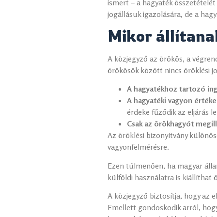
ismert – a hagyaték összetételé
jogállásuk igazolására, de a hag
Mikor állítana
A közjegyző az örökös, a végrende
örökösök között nincs öröklési jog
A hagyatékhoz tartozó in
A hagyatéki vagyon értéke
érdeke fűződik az eljárás l
Csak az örökhagyót megill
Az öröklési bizonyítvány különös
vagyonfelmérésre.
Ezen túlmenően, ha magyar álla
külföldi használatra is kiállíthat 
A közjegyző biztosítja, hogy az e
Emellett gondoskodik arról, hogy