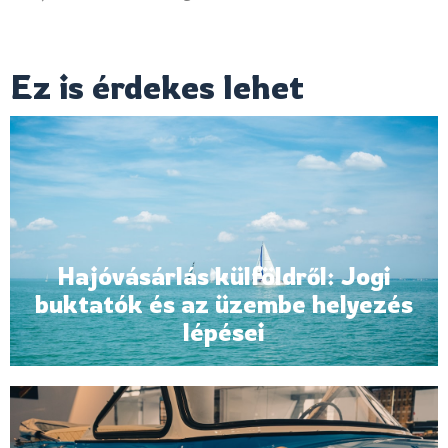
Ez is érdekes lehet
Hajóvásárlás külföldről: Jogi
buktatók és az üzembe helyezés
lépései