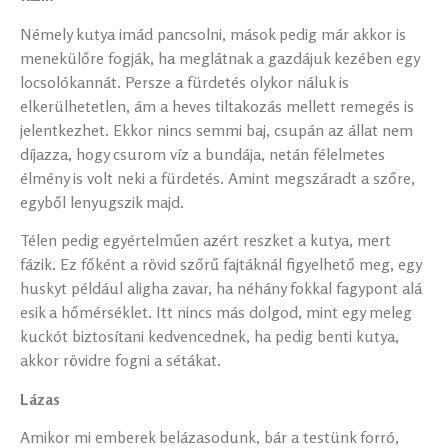
Némely kutya imád pancsolni, mások pedig már akkor is
menekülőre fogják, ha meglátnak a gazdájuk kezében egy
locsolókannát. Persze a fürdetés olykor náluk is
elkerülhetetlen, ám a heves tiltakozás mellett remegés is
jelentkezhet. Ekkor nincs semmi baj, csupán az állat nem
díjazza, hogy csurom víz a bundája, netán félelmetes
élmény is volt neki a fürdetés. Amint megszáradt a szőre,
egyből lenyugszik majd.
Télen pedig egyértelműen azért reszket a kutya, mert
fázik. Ez főként a rövid szőrű fajtáknál figyelhető meg, egy
huskyt például aligha zavar, ha néhány fokkal fagypont alá
esik a hőmérséklet. Itt nincs más dolgod, mint egy meleg
kuckót biztosítani kedvencednek, ha pedig benti kutya,
akkor rövidre fogni a sétákat.
Lázas
Amikor mi emberek belázasodunk, bár a testünk forró,