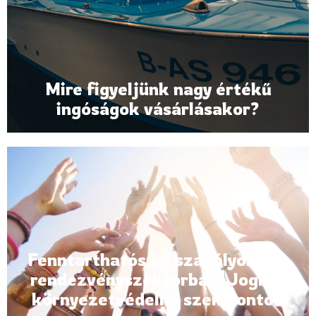
Mire figyeljünk nagy értékű
ingóságok vásárlásakor?
Fenntarthatósági szabályozás a
rendezvényszektorban: Jogi és
környezetvédelmi szempontok