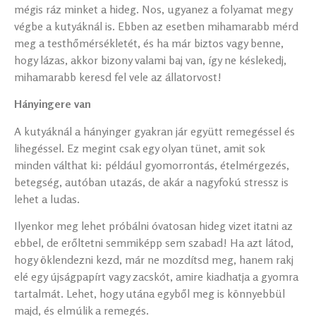
mégis ráz minket a hideg. Nos, ugyanez a folyamat megy
végbe a kutyáknál is. Ebben az esetben mihamarabb mérd
meg a testhőmérsékletét, és ha már biztos vagy benne,
hogy lázas, akkor bizony valami baj van, így ne késlekedj,
mihamarabb keresd fel vele az állatorvost!
Hányingere van
A kutyáknál a hányinger gyakran jár együtt remegéssel és
lihegéssel. Ez megint csak egy olyan tünet, amit sok
minden válthat ki: például gyomorrontás, ételmérgezés,
betegség, autóban utazás, de akár a nagyfokú stressz is
lehet a ludas.
Ilyenkor meg lehet próbálni óvatosan hideg vizet itatni az
ebbel, de erőltetni semmiképp sem szabad! Ha azt látod,
hogy öklendezni kezd, már ne mozdítsd meg, hanem rakj
elé egy újságpapírt vagy zacskót, amire kiadhatja a gyomra
tartalmát. Lehet, hogy utána egyből meg is könnyebbül
majd, és elmúlik a remegés.