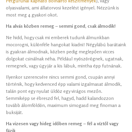
Petgurunál kapható bolhairtó készítmények
), vagy
olyasvalami, ami állatorvosi kezelést igényel. Nézzünk is
most meg 4 gyakori okot.
Ha alvás közben remeg – semmi gond, csak álmodik!
Ne hidd, hogy csak mi emberek tudunk álmunkban
mocorogni, különféle hangokat kiadni! Négylábú barátaink
is gyakran álmodnak, közben pedig meglepően vicces
dolgokat csinálnak néha. Például nyöszörögnek, ugatnak,
remegnek, vagy úgy jár a kis lábuk, mintha épp futnának.
Ilyenkor szerencsére nincs semmi gond, csupán annyi
történik, hogy kedvenced épp valami izgalmasat álmodik,
talán pont egy nyulat üldöz egy virágos mezőn.
Semmiképp se ébreszd fel, hagyd, hadd kalandozzon
tovább álomföldön, maximum simogasd meg finoman a
buksiját.
Ha vizesen vagy hideg időben remeg – fél a víztől vagy
fázik