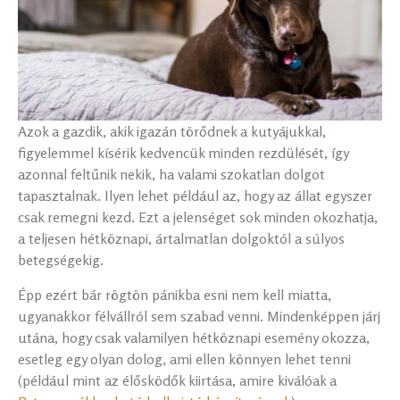
Azok a gazdik, akik igazán törődnek a kutyájukkal,
figyelemmel kísérik kedvencük minden rezdülését, így
azonnal feltűnik nekik, ha valami szokatlan dolgot
tapasztalnak. Ilyen lehet például az, hogy az állat egyszer
csak remegni kezd. Ezt a jelenséget sok minden okozhatja,
a teljesen hétköznapi, ártalmatlan dolgoktól a súlyos
betegségekig.
Épp ezért bár rögtön pánikba esni nem kell miatta,
ugyanakkor félvállról sem szabad venni. Mindenképpen járj
utána, hogy csak valamilyen hétköznapi esemény okozza,
esetleg egy olyan dolog, ami ellen könnyen lehet tenni
(például mint az élősködők kiirtása, amire kiválóak a