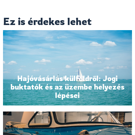
Ez is érdekes lehet
Hajóvásárlás külföldről: Jogi
buktatók és az üzembe helyezés
lépései