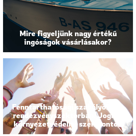
Mire figyeljünk nagy értékű
ingóságok vásárlásakor?
Fenntarthatósági szabályozás a
rendezvényszektorban: Jogi és
környezetvédelmi szempontok