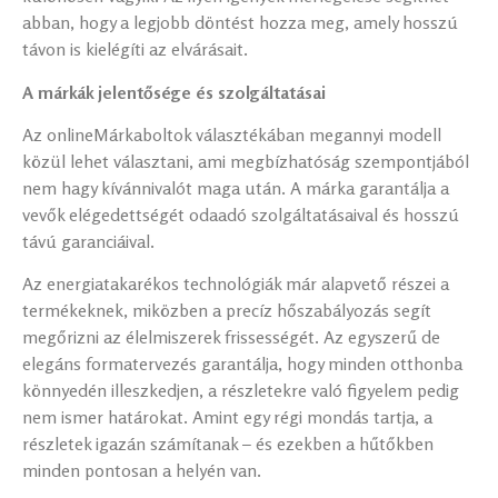
abban, hogy a legjobb döntést hozza meg, amely hosszú
távon is kielégíti az elvárásait.
A márkák jelentősége és szolgáltatásai
Az onlineMárkaboltok választékában megannyi modell
közül lehet választani, ami megbízhatóság szempontjából
nem hagy kívánnivalót maga után. A márka garantálja a
vevők elégedettségét odaadó szolgáltatásaival és hosszú
távú garanciáival.
Az energiatakarékos technológiák már alapvető részei a
termékeknek, miközben a precíz hőszabályozás segít
megőrizni az élelmiszerek frissességét. Az egyszerű de
elegáns formatervezés garantálja, hogy minden otthonba
könnyedén illeszkedjen, a részletekre való figyelem pedig
nem ismer határokat. Amint egy régi mondás tartja, a
részletek igazán számítanak – és ezekben a hűtőkben
minden pontosan a helyén van.