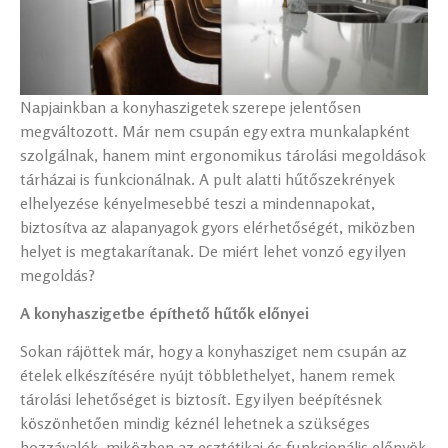
Napjainkban a konyhaszigetek szerepe jelentősen
megváltozott. Már nem csupán egy extra munkalapként
szolgálnak, hanem mint ergonomikus tárolási megoldások
tárházai is funkcionálnak. A pult alatti hűtőszekrények
elhelyezése kényelmesebbé teszi a mindennapokat,
biztosítva az alapanyagok gyors elérhetőségét, miközben
helyet is megtakarítanak. De miért lehet vonzó egy ilyen
megoldás?
A konyhaszigetbe építhető hűtők előnyei
Sokan rájöttek már, hogy a konyhasziget nem csupán az
ételek elkészítésére nyújt többlethelyet, hanem remek
tárolási lehetőséget is biztosít. Egy ilyen beépítésnek
köszönhetően mindig kéznél lehetnek a szükséges
hozzávalók, miközben az esztétikai és funkcionális előnyök