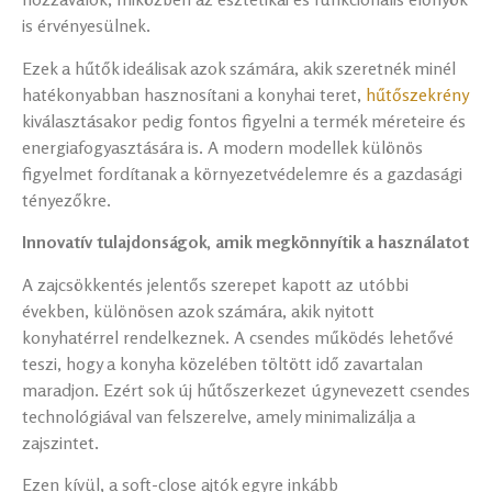
is érvényesülnek.
Ezek a hűtők ideálisak azok számára, akik szeretnék minél
hatékonyabban hasznosítani a konyhai teret,
hűtőszekrény
kiválasztásakor pedig fontos figyelni a termék méreteire és
energiafogyasztására is. A modern modellek különös
figyelmet fordítanak a környezetvédelemre és a gazdasági
tényezőkre.
Innovatív tulajdonságok, amik megkönnyítik a használatot
A zajcsökkentés jelentős szerepet kapott az utóbbi
években, különösen azok számára, akik nyitott
konyhatérrel rendelkeznek. A csendes működés lehetővé
teszi, hogy a konyha közelében töltött idő zavartalan
maradjon. Ezért sok új hűtőszerkezet úgynevezett csendes
technológiával van felszerelve, amely minimalizálja a
zajszintet.
Ezen kívül, a soft-close ajtók egyre inkább