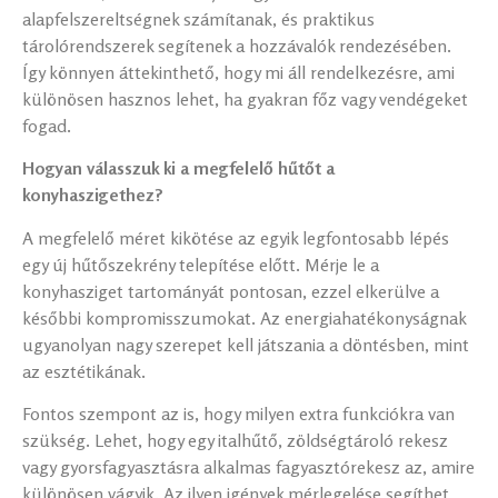
alapfelszereltségnek számítanak, és praktikus
tárolórendszerek segítenek a hozzávalók rendezésében.
Így könnyen áttekinthető, hogy mi áll rendelkezésre, ami
különösen hasznos lehet, ha gyakran főz vagy vendégeket
fogad.
Hogyan válasszuk ki a megfelelő hűtőt a
konyhaszigethez?
A megfelelő méret kikötése az egyik legfontosabb lépés
egy új hűtőszekrény telepítése előtt. Mérje le a
konyhasziget tartományát pontosan, ezzel elkerülve a
későbbi kompromisszumokat. Az energiahatékonyságnak
ugyanolyan nagy szerepet kell játszania a döntésben, mint
az esztétikának.
Fontos szempont az is, hogy milyen extra funkciókra van
szükség. Lehet, hogy egy italhűtő, zöldségtároló rekesz
vagy gyorsfagyasztásra alkalmas fagyasztórekesz az, amire
különösen vágyik. Az ilyen igények mérlegelése segíthet