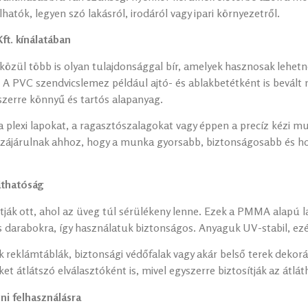
atók, legyen szó lakásról, irodáról vagy ipari környezetről.
ft. kínálatában
közül több is olyan tulajdonsággal bír, amelyek hasznosak lehe
 A PVC szendvicslemez például ajtó- és ablakbetétként is bevált 
yszerre könnyű és tartós alapanyag.
 plexi lapokat, a ragasztószalagokat vagy éppen a precíz kézi
zzájárulnak ahhoz, hogy a munka gyorsabb, biztonságosabb és h
áthatóság
tják ott, ahol az üveg túl sérülékeny lenne. Ezek a PMMA alapú la
 darabokra, így használatuk biztonságos. Anyaguk UV-stabil, ezé
 reklámtáblák, biztonsági védőfalak vagy akár belső terek dekor
et átlátszó elválasztóként is, mivel egyszerre biztosítják az átlá
ni felhasználásra