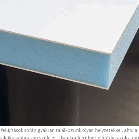
 felújítások során gyakran találkozunk olyan helyzetekkel, ahol 
praktikusabbra van szükség. Ilyenkor kerülnek előtérbe azok a 