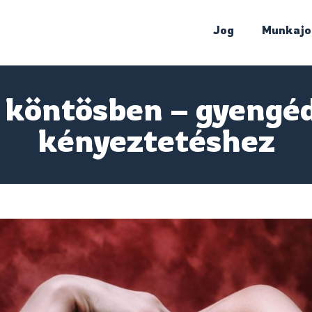
Jog
Munkajo
j köntösben – gyengé
kényeztetéshez