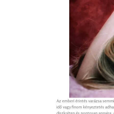
Az emberi érintés varázsa semmi
idő vagy finom kényeztetés adhat
diszkréten és pontosan annyira,