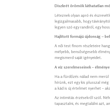
Diszkrét örömök láthatatlan m
Léteznek olyan apró és észrevétl
legizgalmasabb, hogy távirányító
legyen szó egy randiról, egy hoss
Hajlított formájú újdonság – b
A női test finom részleteire han
mélyebb, bensőségesebb élménye
megismerd saját igényeidet.
A víz szerelmeseinek – élménye
Ha a fürdőzés nálad nem merül ki 
hírünk, ezt egy kis plusszal még
a kád is új értelmet nyerhet – aká
Az intimitás érzésekről szól. Né
tapasztalni, és megtalálni azt,