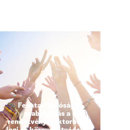
Fenntarthatósági
szabályozás a
rendezvényszektorban:
Jogi és környezetvédelmi