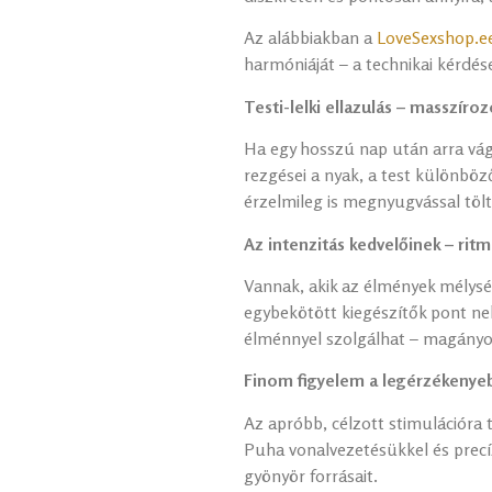
Az alábbiakban a
LoveSexshop.ee
harmóniáját – a technikai kérdé
Testi-lelki ellazulás – masszír
Ha egy hosszú nap után arra vág
rezgései a nyak, a test különböz
érzelmileg is megnyugvással tölt 
Az intenzitás kedvelőinek – ri
Vannak, akik az élmények mélység
egybekötött kiegészítők pont n
élménnyel szolgálhat – magányos
Finom figyelem a legérzékenyeb
Az apróbb, célzott stimulációra 
Puha vonalvezetésükkel és precíz
gyönyör forrásait.