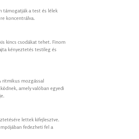
támogatják a test és lélek
re koncentrálva.
is kincs csodákat tehet. Finom
jta kényeztetés testileg és
 A ritmikus mozgással
ködnek, amely valóban egyedi
e.
etésére lettek kifejlesztve.
empójában fedezheti fel a