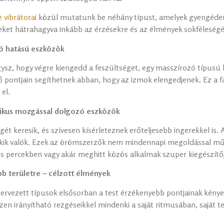
 vibrátorai
közül mutatunk be néhány típust, amelyek gyengéden 
seket hátrahagyva inkább az érzésekre és az élmények sokféleségé
ozó hatású eszközök
ysz, hogy végre kiengedd a feszültséget, egy masszírozó típusú k
ő pontjain segíthetnek abban, hogy az izmok elengedjenek. Ez a fa
el.
tmikus mozgással dolgozó eszközök
ét keresik, és szívesen kísérleteznek erőteljesebb ingerekkel is.
ekik valók. Ezek az örömszerzők nem mindennapi megoldással mű
 percekben vagy akár meghitt közös alkalmak szuper kiegészítőj
b területre – célzott élmények
tervezett típusok elsősorban a test érzékenyebb pontjainak kényezt
en irányítható rezgéseikkel mindenki a saját ritmusában, saját t