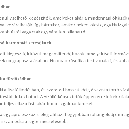
ódban
enül viselhető kiegészítők, amelyeket akár a mindennapi öltözék al
val vezérelhetők, így bármikor, amikor neked jólesik, egy kis iz
zabb útról vagy csak egy váratlan pillanatról.
első harmóniát keresőknek
golt kiegészítők közül megemlítendők azok, amelyek ívelt formáv
k megtapasztalásában. Finoman követik a test vonalait, és abb
k a fürdőkádban
a tisztálkodásban, és szereted hosszú ideig élvezni a forró víz á
 tovább fokozhatod. A vízálló kényeztetők éppen erre lettek kital
r teljes ellazulást, akár finom izgalmat keresel.
ha egy apró eszköz is elég ahhoz, hogy jobban ráhangolódj önmaga
 ami számodra a legtermészetesebb.