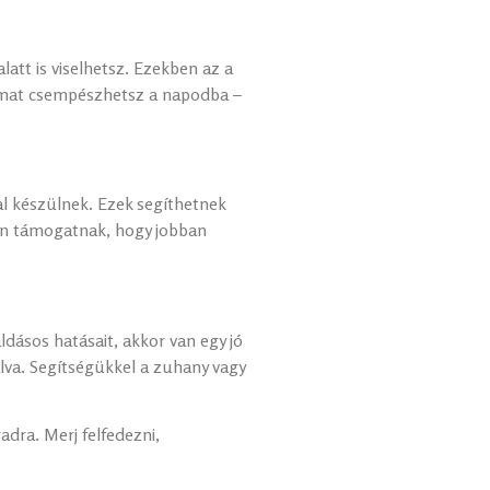
att is viselhetsz. Ezekben az a
galmat csempészhetsz a napodba –
al készülnek. Ezek segíthetnek
an támogatnak, hogy jobban
ldásos hatásait, akkor van egy jó
álva. Segítségükkel a zuhany vagy
dra. Merj felfedezni,