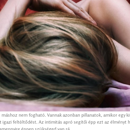
 máshoz nem fogható. Vannak azonban pillanatok, amikor egy kis
 igazi feltöltődést. Az intimitás apró segítői épp ezt az élményt 
 amennyire éppen szükséged van rá.