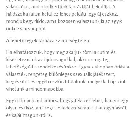
valami újat, ami mindkettőnk fantáziáját beindítja. A
hálószoba falain belül ez lehet például egy új eszköz,
mondjuk egy dildó, amit közösen választunk ki az egyik
online sex shopból.
A lehetőségek tárháza szinte végtelen
Ha elhatározzuk, hogy meg akarjuk törni a rutint és
kísérleteznénk az újdonságokkal, akkor rengeteg
lehetőség áll a rendelkezésünkre. Egy sex shopban óriási a
választék, rengeteg különleges szexuális játékszert,
kiegészítőt és egyéb eszközt találunk, melyekkel új színt
vihetünk a mindennapokba.
Egy dildó például nemcsak egy játékszer lehet, hanem egy
olyan eszköz, ami segít felfedezni valamit újat egymásról
és saját magunkról is.