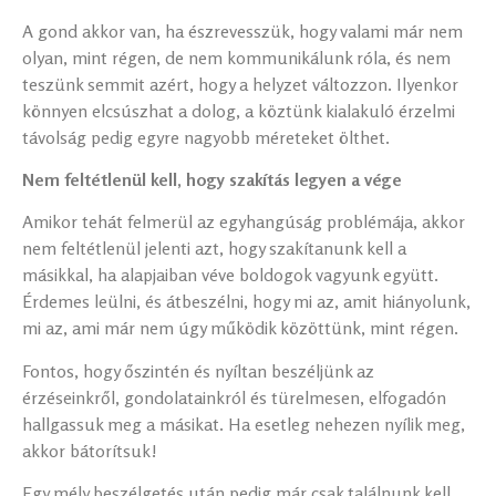
A gond akkor van, ha észrevesszük, hogy valami már nem
olyan, mint régen, de nem kommunikálunk róla, és nem
teszünk semmit azért, hogy a helyzet változzon. Ilyenkor
könnyen elcsúszhat a dolog, a köztünk kialakuló érzelmi
távolság pedig egyre nagyobb méreteket ölthet.
Nem feltétlenül kell, hogy szakítás legyen a vége
Amikor tehát felmerül az egyhangúság problémája, akkor
nem feltétlenül jelenti azt, hogy szakítanunk kell a
másikkal, ha alapjaiban véve boldogok vagyunk együtt.
Érdemes leülni, és átbeszélni, hogy mi az, amit hiányolunk,
mi az, ami már nem úgy működik közöttünk, mint régen.
Fontos, hogy őszintén és nyíltan beszéljünk az
érzéseinkről, gondolatainkról és türelmesen, elfogadón
hallgassuk meg a másikat. Ha esetleg nehezen nyílik meg,
akkor bátorítsuk!
Egy mély beszélgetés után pedig már csak találnunk kell