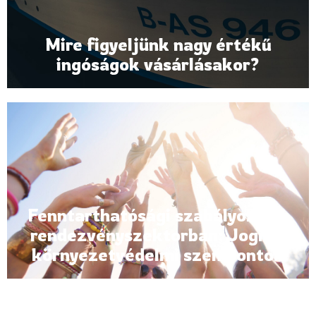
Mire figyeljünk nagy értékű
ingóságok vásárlásakor?
Fenntarthatósági szabályozás a
rendezvényszektorban: Jogi és
környezetvédelmi szempontok