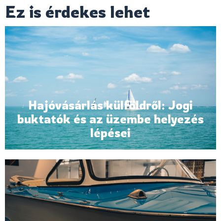
Ez is érdekes lehet
Hajóvásárlás külföldről: Jogi
buktatók és az üzembe helyezés
lépései