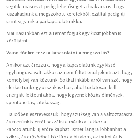
segítik, másrészt pedig lehetőséget adnak arra is, hogy
kiszakadjunk a megszokott keretekből, ezáltal pedig új
színt vigyünk a párkapcsolatunkba.
Mai írásunkban ezt a témát fogjuk egy kicsit jobban is
körüljárni.
Vajon tönkre teszi a kapcsolatot a megszokás?
Amikor azt érezzük, hogy a kapcsolatunk egy kissé
egyhangúvá vált, akkor az nem feltétlenül jelenti azt, hogy
komoly baj van köztünk. Sokkal inkább arról van szó, hogy
elérkeztünk egy új szakaszhoz, ahol tudatosan kell
energiát fektetni abba, hogy legyenek közös élmények,
spontaneitás, játékosság.
Ha időben észrevesszük, hogy szükség van a változtatásra,
és merünk is erről beszélni a másikkal, akkor a
kapcsolatunk új erőre kaphat, ismét lángra lobbanhat a
szikra, és erősödhet köztünk a bizalom, az intimitás is.