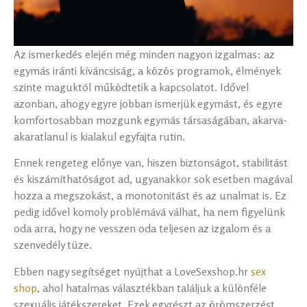
Az ismerkedés elején még minden nagyon izgalmas: az
egymás iránti kíváncsiság, a közös programok, élmények
szinte maguktól működtetik a kapcsolatot. Idővel
azonban, ahogy egyre jobban ismerjük egymást, és egyre
komfortosabban mozgunk egymás társaságában, akarva-
akaratlanul is kialakul egyfajta rutin.
Ennek rengeteg előnye van, hiszen biztonságot, stabilitást
és kiszámíthatóságot ad, ugyanakkor sok esetben magával
hozza a megszokást, a monotonitást és az unalmat is. Ez
pedig idővel komoly problémává válhat, ha nem figyelünk
oda arra, hogy ne vesszen oda teljesen az izgalom és a
szenvedély tüze.
Ebben nagy segítséget nyújthat a LoveSexshop.hr
sex
shop
, ahol hatalmas választékban találjuk a különféle
szexuális játékszereket. Ezek egyrészt az örömszerzést