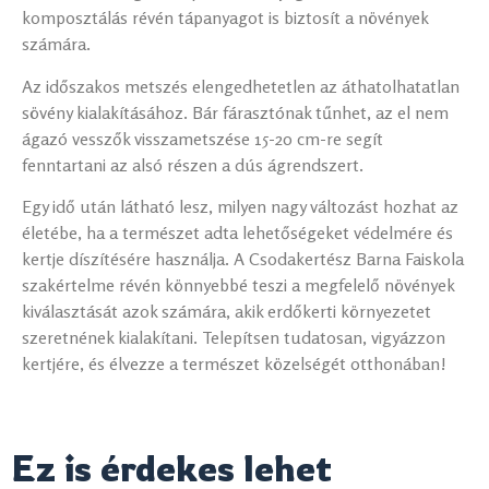
komposztálás révén tápanyagot is biztosít a növények
számára.
Az időszakos metszés elengedhetetlen az áthatolhatatlan
sövény kialakításához. Bár fárasztónak tűnhet, az el nem
ágazó vesszők visszametszése 15-20 cm-re segít
fenntartani az alsó részen a dús ágrendszert.
Egy idő után látható lesz, milyen nagy változást hozhat az
életébe, ha a természet adta lehetőségeket védelmére és
kertje díszítésére használja. A Csodakertész Barna Faiskola
szakértelme révén könnyebbé teszi a megfelelő növények
kiválasztását azok számára, akik erdőkerti környezetet
szeretnének kialakítani. Telepítsen tudatosan, vigyázzon
kertjére, és élvezze a természet közelségét otthonában!
Ez is érdekes lehet