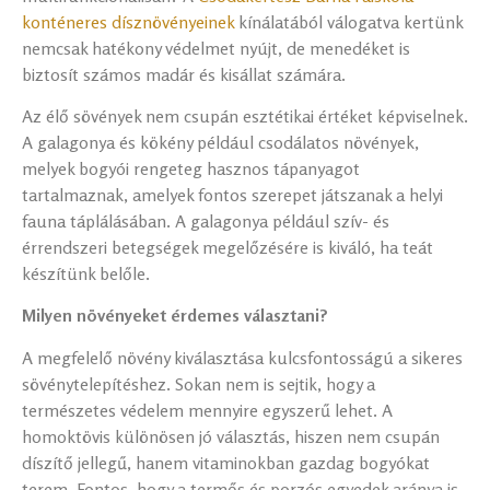
konténeres dísznövényeinek
kínálatából válogatva kertünk
nemcsak hatékony védelmet nyújt, de menedéket is
biztosít számos madár és kisállat számára.
Az élő sövények nem csupán esztétikai értéket képviselnek.
A galagonya és kökény például csodálatos növények,
melyek bogyói rengeteg hasznos tápanyagot
tartalmaznak, amelyek fontos szerepet játszanak a helyi
fauna táplálásában. A galagonya például szív- és
érrendszeri betegségek megelőzésére is kiváló, ha teát
készítünk belőle.
Milyen növényeket érdemes választani?
A megfelelő növény kiválasztása kulcsfontosságú a sikeres
sövénytelepítéshez. Sokan nem is sejtik, hogy a
természetes védelem mennyire egyszerű lehet. A
homoktövis különösen jó választás, hiszen nem csupán
díszítő jellegű, hanem vitaminokban gazdag bogyókat
terem. Fontos, hogy a termős és porzós egyedek aránya is