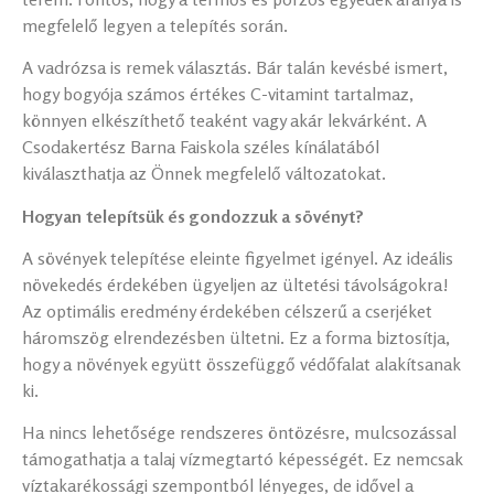
megfelelő legyen a telepítés során.
A vadrózsa is remek választás. Bár talán kevésbé ismert,
hogy bogyója számos értékes C-vitamint tartalmaz,
könnyen elkészíthető teaként vagy akár lekvárként. A
Csodakertész Barna Faiskola széles kínálatából
kiválaszthatja az Önnek megfelelő változatokat.
Hogyan telepítsük és gondozzuk a sövényt?
A sövények telepítése eleinte figyelmet igényel. Az ideális
növekedés érdekében ügyeljen az ültetési távolságokra!
Az optimális eredmény érdekében célszerű a cserjéket
háromszög elrendezésben ültetni. Ez a forma biztosítja,
hogy a növények együtt összefüggő védőfalat alakítsanak
ki.
Ha nincs lehetősége rendszeres öntözésre, mulcsozással
támogathatja a talaj vízmegtartó képességét. Ez nemcsak
víztakarékossági szempontból lényeges, de idővel a