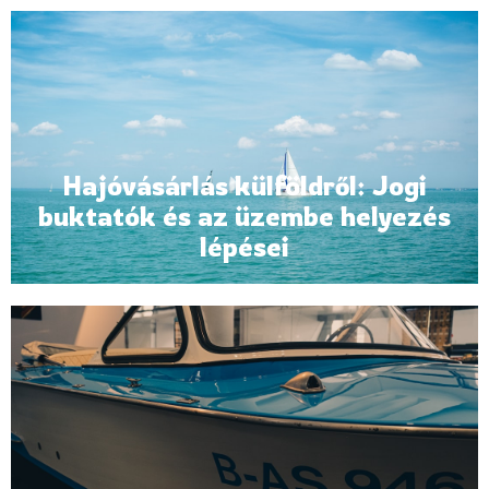
Hajóvásárlás külföldről: Jogi
buktatók és az üzembe helyezés
lépései