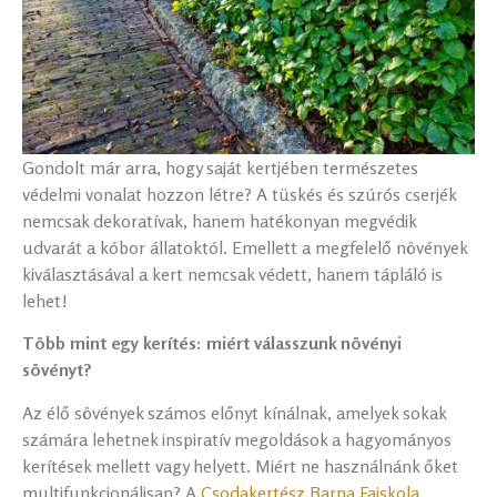
Gondolt már arra, hogy saját kertjében természetes
védelmi vonalat hozzon létre? A tüskés és szúrós cserjék
nemcsak dekoratívak, hanem hatékonyan megvédik
udvarát a kóbor állatoktól. Emellett a megfelelő növények
kiválasztásával a kert nemcsak védett, hanem tápláló is
lehet!
Több mint egy kerítés: miért válasszunk növényi
sövényt?
Az élő sövények számos előnyt kínálnak, amelyek sokak
számára lehetnek inspiratív megoldások a hagyományos
kerítések mellett vagy helyett. Miért ne használnánk őket
multifunkcionálisan? A
Csodakertész Barna Faiskola