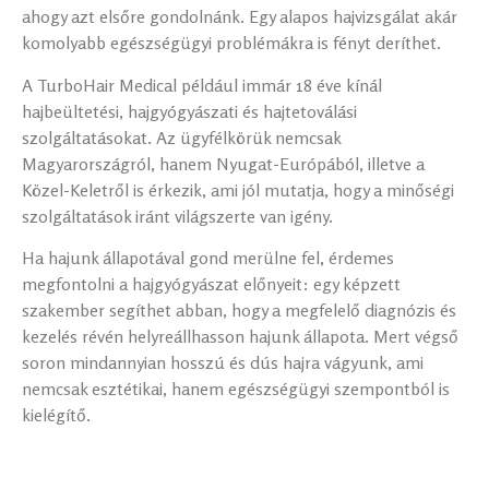
ahogy azt elsőre gondolnánk. Egy alapos hajvizsgálat akár
komolyabb egészségügyi problémákra is fényt deríthet.
A TurboHair Medical például immár 18 éve kínál
hajbeültetési, hajgyógyászati és hajtetoválási
szolgáltatásokat. Az ügyfélkörük nemcsak
Magyarországról, hanem Nyugat-Európából, illetve a
Közel-Keletről is érkezik, ami jól mutatja, hogy a minőségi
szolgáltatások iránt világszerte van igény.
Ha hajunk állapotával gond merülne fel, érdemes
megfontolni a hajgyógyászat előnyeit: egy képzett
szakember segíthet abban, hogy a megfelelő diagnózis és
kezelés révén helyreállhasson hajunk állapota. Mert végső
soron mindannyian hosszú és dús hajra vágyunk, ami
nemcsak esztétikai, hanem egészségügyi szempontból is
kielégítő.