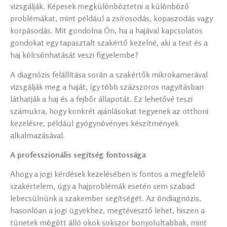
vizsgálják. Képesek megkülönböztetni a különböző
problémákat, mint például a zsírosodás, kopaszodás vagy
korpásodás. Mit gondolna Ön, ha a hajával kapcsolatos
gondokat egy tapasztalt szakértő kezelné, aki a test és a
haj kölcsönhatását veszi figyelembe?
A diagnózis felállítása során a szakértők mikrokamerával
vizsgálják meg a haját, így több százszoros nagyításban
láthatják a haj és a fejbőr állapotát. Ez lehetővé teszi
számukra, hogy konkrét ajánlásokat tegyenek az otthoni
kezelésre, például gyógynövényes készítmények
alkalmazásával.
A professzionális segítség fontossága
Ahogy a jogi kérdések kezelésében is fontos a megfelelő
szakértelem, úgy a hajproblémák esetén sem szabad
lebecsülnünk a szakember segítségét. Az öndiagnózis,
hasonlóan a jogi ügyekhez, megtévesztő lehet, hiszen a
tünetek mögött álló okok sokszor bonyolultabbak, mint