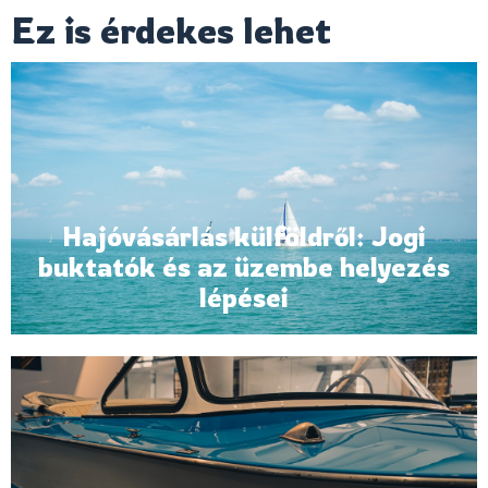
Ez is érdekes lehet
Hajóvásárlás külföldről: Jogi
buktatók és az üzembe helyezés
lépései