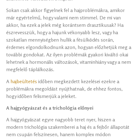
Sokan csak akkor figyelnek fel a hajproblémákra, amikor
már egyértelmű, hogy valami nem stimmel. De mi van
akkor, ha ezek a jelek még korántsem drasztikusak? Ha
észrevesszük, hogy a hajunk vékonyabb lesz, vagy ha
szokatlan mennyiségben hullik a fésülködés során,
érdemes elgondolkodnunk azon, hogyan előzhetjük meg a
további gondokat. Az ilyen problémák gyakori kiváltó okai
lehetnek a hormonális változások, vitaminhiány vagy a nem
megfelelő táplálkozás.
A
hajbeültetés
időben megkezdett kezelései ezekre a
problémákra megoldást nyújthatnak, de ehhez fontos,
hogy időben felismerjük a jeleket.
A hajgyógyászat és a trichológia előnyei
A hajgyógyászat egyre nagyobb teret nyer, hiszen a
modern trichológia szakemberei a haj és a fejbőr állapotát
nem csupán felszínesen, hanem komplex módon