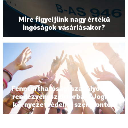
Mire figyeljünk nagy értékű
ingóságok vásárlásakor?
Fenntarthatósági szabályozás a
rendezvényszektorban: Jogi és
környezetvédelmi szempontok