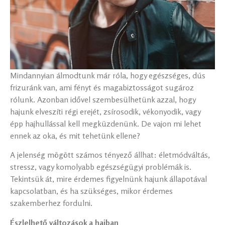
Mindannyian álmodtunk már róla, hogy egészséges, dús
frizuránk van, ami fényt és magabiztosságot sugároz
rólunk. Azonban idővel szembesülhetünk azzal, hogy
hajunk elveszíti régi erejét, zsírosodik, vékonyodik, vagy
épp hajhullással kell megküzdenünk. De vajon mi lehet
ennek az oka, és mit tehetünk ellene?
A jelenség mögött számos tényező állhat: életmódváltás,
stressz, vagy komolyabb egészségügyi problémák is.
Tekintsük át, mire érdemes figyelnünk hajunk állapotával
kapcsolatban, és ha szükséges, mikor érdemes
szakemberhez fordulni.
Észlelhető változások a hajban