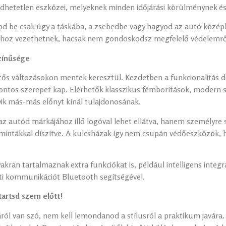
hetetlen eszközei, melyeknek minden időjárási körülménynek és h
od be csak úgy a táskába, a zsebedbe vagy hagyod az autó középk
ióhoz vezethetnek, hacsak nem gondoskodsz megfelelő védelemr
színűsége
ntős változásokon mentek keresztül. Kezdetben a funkcionalitás 
fontos szerepet kap. Elérhetők klasszikus fémborítások, modern 
k más-más előnyt kínál tulajdonosának.
 autód márkájához illő logóval lehet ellátva, hanem személyre s
ntákkal díszítve. A kulcsházak így nem csupán védőeszközök, ha
an tartalmaznak extra funkciókat is, például intelligens integrá
tti kommunikációt Bluetooth segítségével.
 tartsd szem előtt!
ról van szó, nem kell lemondanod a stílusról a praktikum javára.