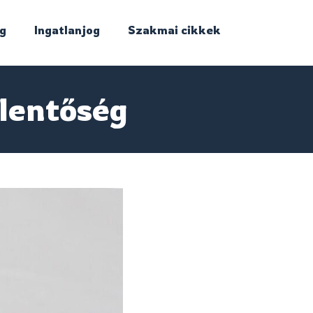
g
Ingatlanjog
Szakmai cikkek
elentőség