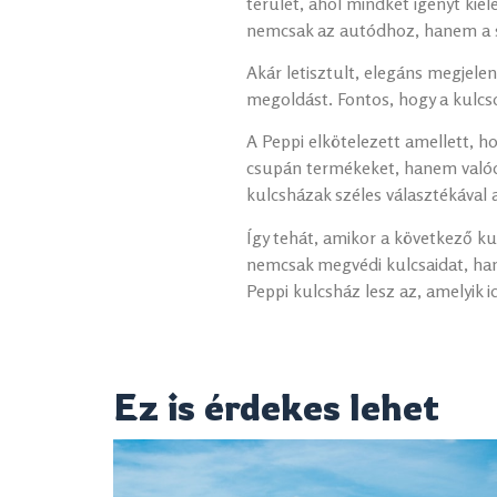
terület, ahol mindkét igényt kie
nemcsak az autódhoz, hanem a s
Akár letisztult, elegáns megjele
megoldást. Fontos, hogy a kulcso
A Peppi elkötelezett amellett, h
csupán termékeket, hanem valódi
kulcsházak széles választékával 
Így tehát, amikor a következő ku
nemcsak megvédi kulcsaidat, han
Peppi kulcsház lesz az, amelyik i
Ez is érdekes lehet