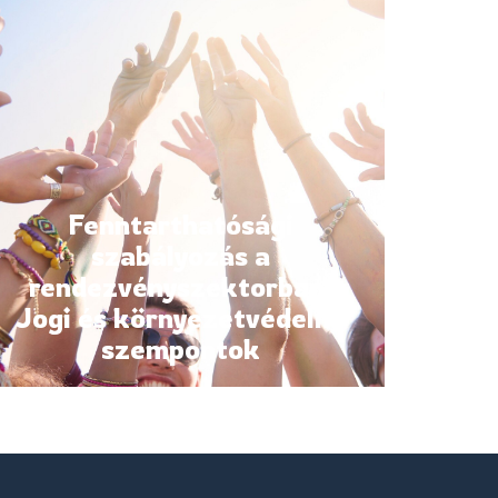
Fenntarthatósági
szabályozás a
rendezvényszektorban:
Jogi és környezetvédelmi
szempontok