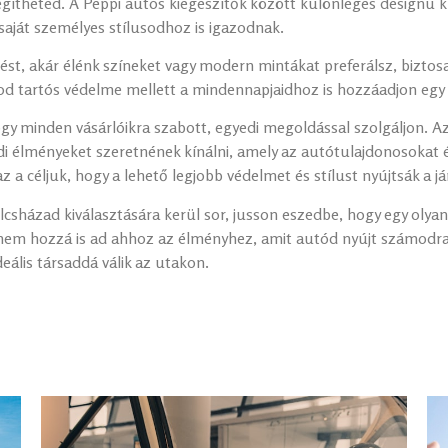
légítheted. A Peppi autós kiegészítők között különleges designú 
aját személyes stílusodhoz is igazodnak.
nést, akár élénk színeket vagy modern mintákat preferálsz, biztos
d tartós védelme mellett a mindennapjaidhoz is hozzáadjon egy k
ogy minden vásárlóikra szabott, egyedi megoldással szolgáljon. A
 élményeket szeretnének kínálni, amely az autótulajdonosokat és
az a céljuk, hogy a lehető legjobb védelmet és stílust nyújtsák a
lcsházad kiválasztására kerül sor, jusson eszedbe, hogy egy olyan
em hozzá is ad ahhoz az élményhez, amit autód nyújt számodra. 
deális társaddá válik az utakon.