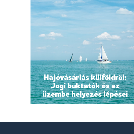
Hajóvásárlás külföldről:
Jogi buktatók és az
üzembe helyezés lépései