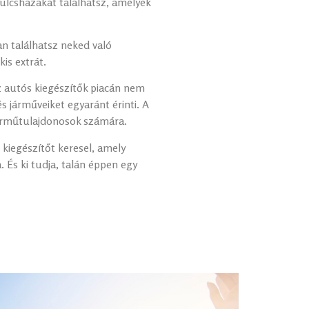
kulcsházakat találhatsz, amelyek
an találhatsz neked való
is extrát.
z autós kiegészítők piacán nem
 járműveiket egyaránt érinti. A
 járműtulajdonosok számára.
 kiegészítőt keresel, amely
És ki tudja, talán éppen egy