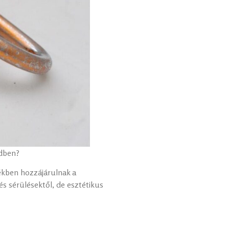
edben?
tékben hozzájárulnak a
s sérülésektől, de esztétikus