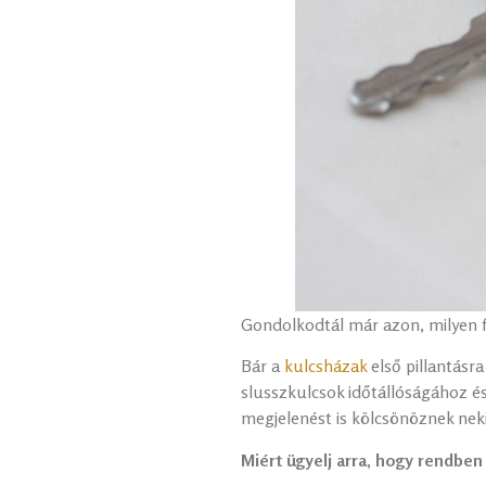
Gondolkodtál már azon, milyen f
Bár a
kulcsházak
első pillantásr
slusszkulcsok időtállóságához é
megjelenést is kölcsönöznek neki
Miért ügyelj arra, hogy rendben