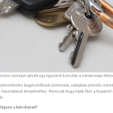
ontos szerepet játszik egy egyszerű kulcsház a mindennapi élet
a jelentéktelen kiegészítőknek tűnhetnek, valójában jelentős mér
s használatuk kényelméhez. Nemcsak hogy óvják őket a kopástól é
k.
 legyen a kulcsházad?