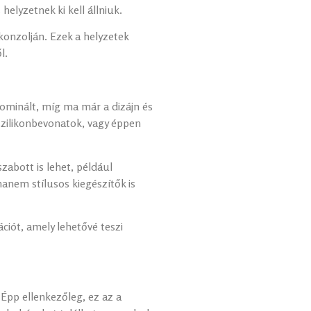
elyzetnek ki kell állniuk.
onzolján. Ezek a helyzetek
ől.
dominált, míg ma már a dizájn és
szilikonbevonatok, vagy éppen
zabott is lehet, például
nem stílusos kiegészítők is
ciót, amely lehetővé teszi
 Épp ellenkezőleg, ez az a