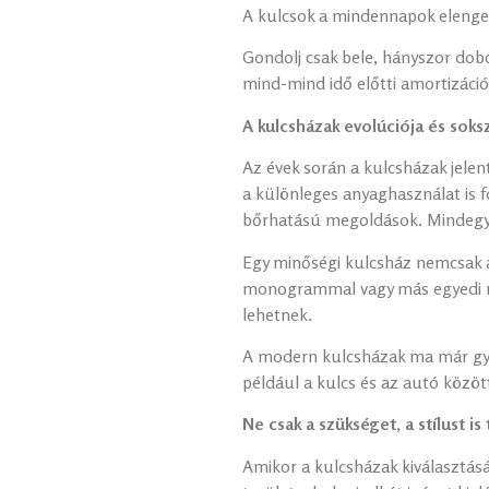
A kulcsok a mindennapok elenged
Gondolj csak bele, hányszor dob
mind-mind idő előtti amortizác
A kulcsházak evolúciója és sok
Az évek során a kulcsházak jele
a különleges anyaghasználat is 
bőrhatású megoldások. Mindegyi
Egy minőségi kulcsház nemcsak az
monogrammal vagy más egyedi mi
lehetnek.
A modern kulcsházak ma már gyakr
például a kulcs és az autó közö
Ne csak a szükséget, a stílust is
Amikor a kulcsházak kiválasztásá