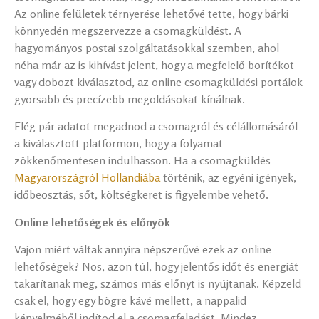
Az online felületek térnyerése lehetővé tette, hogy bárki
könnyedén megszervezze a csomagküldést. A
hagyományos postai szolgáltatásokkal szemben, ahol
néha már az is kihívást jelent, hogy a megfelelő borítékot
vagy dobozt kiválasztod, az online csomagküldési portálok
gyorsabb és precízebb megoldásokat kínálnak.
Elég pár adatot megadnod a csomagról és célállomásáról
a kiválasztott platformon, hogy a folyamat
zökkenőmentesen indulhasson. Ha a csomagküldés
Magyarországról Hollandiába
történik, az egyéni igények,
időbeosztás, sőt, költségkeret is figyelembe vehető.
Online lehetőségek és előnyök
Vajon miért váltak annyira népszerűvé ezek az online
lehetőségek? Nos, azon túl, hogy jelentős időt és energiát
takarítanak meg, számos más előnyt is nyújtanak. Képzeld
csak el, hogy egy bögre kávé mellett, a nappalid
kényelméből indítod el a csomagfeladást. Mindez