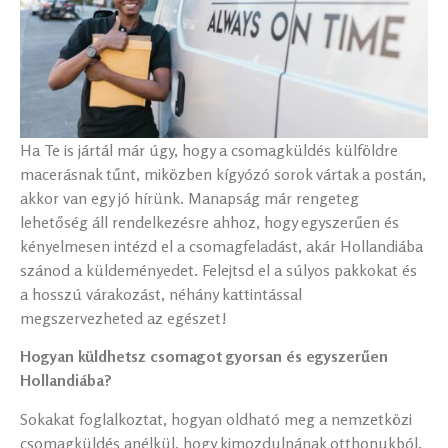
Ha Te is jártál már úgy, hogy a csomagküldés külföldre
macerásnak tűnt, miközben kígyózó sorok vártak a postán,
akkor van egy jó hírünk. Manapság már rengeteg
lehetőség áll rendelkezésre ahhoz, hogy egyszerűen és
kényelmesen intézd el a csomagfeladást, akár Hollandiába
szánod a küldeményedet. Felejtsd el a súlyos pakkokat és
a hosszú várakozást, néhány kattintással
megszervezheted az egészet!
Hogyan küldhetsz csomagot gyorsan és egyszerűen
Hollandiába?
Sokakat foglalkoztat, hogyan oldható meg a nemzetközi
csomagküldés anélkül, hogy kimozdulnának otthonukból.