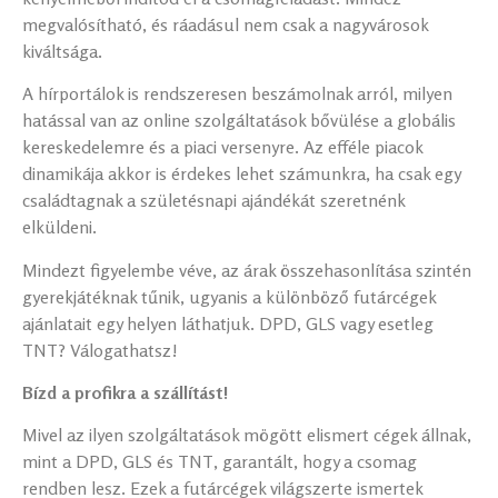
megvalósítható, és ráadásul nem csak a nagyvárosok
kiváltsága.
A hírportálok is rendszeresen beszámolnak arról, milyen
hatással van az online szolgáltatások bővülése a globális
kereskedelemre és a piaci versenyre. Az efféle piacok
dinamikája akkor is érdekes lehet számunkra, ha csak egy
családtagnak a születésnapi ajándékát szeretnénk
elküldeni.
Mindezt figyelembe véve, az árak összehasonlítása szintén
gyerekjátéknak tűnik, ugyanis a különböző futárcégek
ajánlatait egy helyen láthatjuk. DPD, GLS vagy esetleg
TNT? Válogathatsz!
Bízd a profikra a szállítást!
Mivel az ilyen szolgáltatások mögött elismert cégek állnak,
mint a DPD, GLS és TNT, garantált, hogy a csomag
rendben lesz. Ezek a futárcégek világszerte ismertek