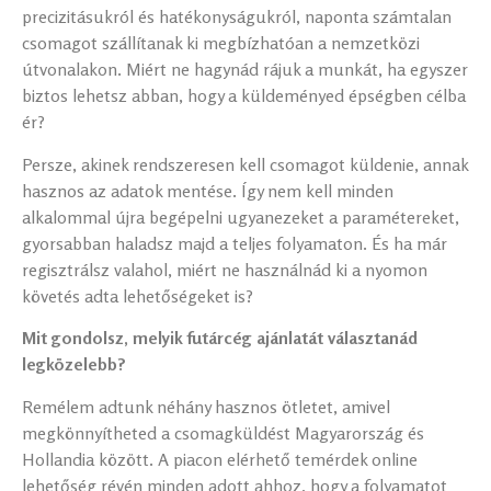
precizitásukról és hatékonyságukról, naponta számtalan
csomagot szállítanak ki megbízhatóan a nemzetközi
útvonalakon. Miért ne hagynád rájuk a munkát, ha egyszer
biztos lehetsz abban, hogy a küldeményed épségben célba
ér?
Persze, akinek rendszeresen kell csomagot küldenie, annak
hasznos az adatok mentése. Így nem kell minden
alkalommal újra begépelni ugyanezeket a paramétereket,
gyorsabban haladsz majd a teljes folyamaton. És ha már
regisztrálsz valahol, miért ne használnád ki a nyomon
követés adta lehetőségeket is?
Mit gondolsz, melyik futárcég ajánlatát választanád
legközelebb?
Remélem adtunk néhány hasznos ötletet, amivel
megkönnyítheted a csomagküldést Magyarország és
Hollandia között. A piacon elérhető temérdek online
lehetőség révén minden adott ahhoz, hogy a folyamatot