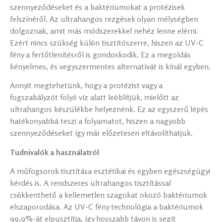
szennyeződéseket és a baktériumokat a protézisek
felszínéről. Az ultrahangos rezgések olyan mélységben
dolgoznak, amit más módszerekkel nehéz lenne elérni.
Ezért nincs szükség külön tisztítószerre, hiszen az UV-C
fény a fertőtlenítésről is gondoskodik. Ez a megoldás
kényelmes, és vegyszermentes alternatívát is kínál egyben.
Annyit megtehetünk, hogy a protézist vagy a
fogszabályzót folyó víz alatt leöblítjük, mielőtt az
ultrahangos készülékbe helyeznénk. Ez az egyszerű lépés
hatékonyabbá teszi a folyamatot, hiszen a nagyobb
szennyeződéseket így már előzetesen eltávolíthatjuk.
Tudnivalók a használatról
A műfogsorok tisztítása esztétikai és egyben egészségügyi
kérdés is. A rendszeres ultrahangos tisztítással
csökkenthető a kellemetlen szagokat okozó baktériumok
elszaporodása. Az UV-C fény technológia a baktériumok
99,9%-át elpusztítja, így hosszabb távon is segít