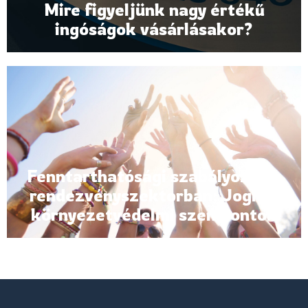
Mire figyeljünk nagy értékű
ingóságok vásárlásakor?
Fenntarthatósági szabályozás a
rendezvényszektorban: Jogi és
környezetvédelmi szempontok