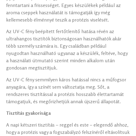
fenntartani a frissességet. Egyes készülékek például az
aroma cseppek használatát is támogatják így még
kellemesebb élménnyé teszik a protézis viselését.
Az UV-C fény beépített fertőtlenítő hatása révén az
ultrahangos tisztítók biztonságosan használhatók akár
több személy számára is. Egy családban például
nyugodtan használható ugyanaz a készülék, feltéve, hogy
a használati útmutató szerint minden alkalom után
gondosan megtisztítjuk.
Az UV-C fény semmilyen káros hatással nincs a műfogsor
anyagára, így a színét sem változtatja meg. Sőt, a
rendszeres tisztítással a protézis hosszabb élettartamát
támogatjuk, és megőrizhetjük annak újszerű állapotát.
Tisztítás gyakorisága
A napi kétszeri tisztítás – reggel és este – elegendő ahhoz,
hogy a protézis vagy a fogszabályzó felszínéről eltávolítsuk