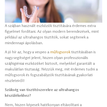
A szájban használt eszközök tisztítására érdemes extra
figyelmet fordítani. Az olyan modern berendezések, mint
például az ultrahangos tisztítók, sokat segítenek a
mindennapi ápolásban.
A jó hír az, hogy a vespeo a
műfogsorok
tisztításában is
nagy segítséget jelent, hiszen olyan professzionális
szájhigiéniai eszközöket biztosít, melyekkel garantált a
makulátlan tisztaság. Nézzük meg, mit érdemes tudni a
műfogsorok és fogszabályzók tisztításának gyakorlati
részleteiről!
Szükség van tisztítószerekre az ultrahangos
készülékekhez?
Nem, hiszen képesek hatékonyan eltávolítani a