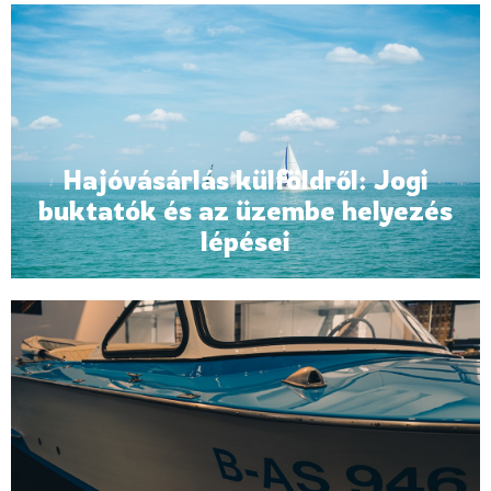
Hajóvásárlás külföldről: Jogi
buktatók és az üzembe helyezés
lépései