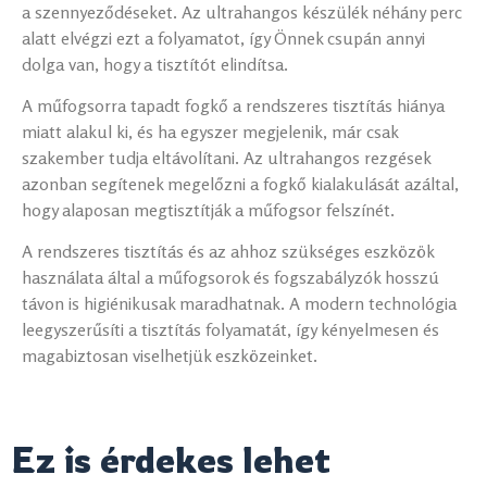
a szennyeződéseket. Az ultrahangos készülék néhány perc
alatt elvégzi ezt a folyamatot, így Önnek csupán annyi
dolga van, hogy a tisztítót elindítsa.
A műfogsorra tapadt fogkő a rendszeres tisztítás hiánya
miatt alakul ki, és ha egyszer megjelenik, már csak
szakember tudja eltávolítani. Az ultrahangos rezgések
azonban segítenek megelőzni a fogkő kialakulását azáltal,
hogy alaposan megtisztítják a műfogsor felszínét.
A rendszeres tisztítás és az ahhoz szükséges eszközök
használata által a műfogsorok és fogszabályzók hosszú
távon is higiénikusak maradhatnak. A modern technológia
leegyszerűsíti a tisztítás folyamatát, így kényelmesen és
magabiztosan viselhetjük eszközeinket.
Ez is érdekes lehet