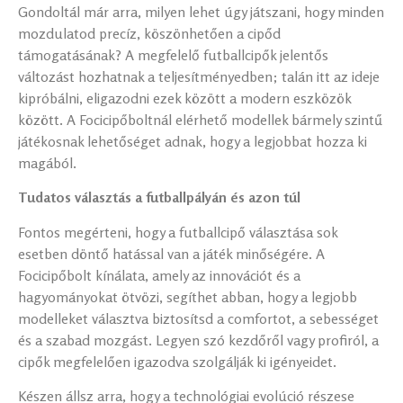
Gondoltál már arra, milyen lehet úgy játszani, hogy minden
mozdulatod precíz, köszönhetően a cipőd
támogatásának? A megfelelő futballcipők jelentős
változást hozhatnak a teljesítményedben; talán itt az ideje
kipróbálni, eligazodni ezek között a modern eszközök
között. A Focicipőboltnál elérhető modellek bármely szintű
játékosnak lehetőséget adnak, hogy a legjobbat hozza ki
magából.
Tudatos választás a futballpályán és azon túl
Fontos megérteni, hogy a futballcipő választása sok
esetben döntő hatással van a játék minőségére. A
Focicipőbolt kínálata, amely az innovációt és a
hagyományokat ötvözi, segíthet abban, hogy a legjobb
modelleket választva biztosítsd a comfortot, a sebességet
és a szabad mozgást. Legyen szó kezdőről vagy profiról, a
cipők megfelelően igazodva szolgálják ki igényeidet.
Készen állsz arra, hogy a technológiai evolúció részese