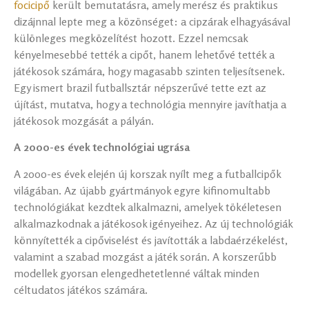
focicipő
került bemutatásra, amely merész és praktikus
dizájnnal lepte meg a közönséget: a cipzárak elhagyásával
különleges megközelítést hozott. Ezzel nemcsak
kényelmesebbé tették a cipőt, hanem lehetővé tették a
játékosok számára, hogy magasabb szinten teljesítsenek.
Egy ismert brazil futballsztár népszerűvé tette ezt az
újítást, mutatva, hogy a technológia mennyire javíthatja a
játékosok mozgását a pályán.
A 2000-es évek technológiai ugrása
A 2000-es évek elején új korszak nyílt meg a futballcipők
világában. Az újabb gyártmányok egyre kifinomultabb
technológiákat kezdtek alkalmazni, amelyek tökéletesen
alkalmazkodnak a játékosok igényeihez. Az új technológiák
könnyítették a cipőviselést és javították a labdaérzékelést,
valamint a szabad mozgást a játék során. A korszerűbb
modellek gyorsan elengedhetetlenné váltak minden
céltudatos játékos számára.