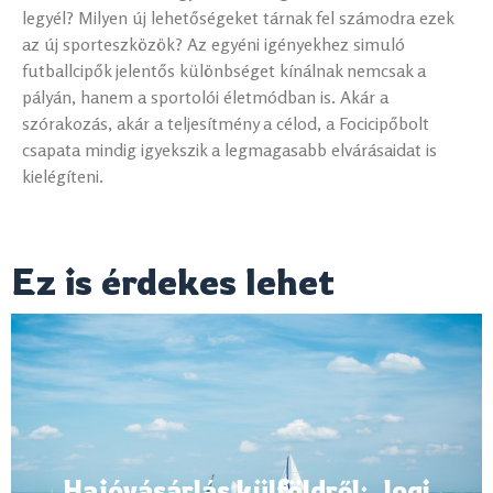
legyél? Milyen új lehetőségeket tárnak fel számodra ezek
az új sporteszközök? Az egyéni igényekhez simuló
futballcipők jelentős különbséget kínálnak nemcsak a
pályán, hanem a sportolói életmódban is. Akár a
szórakozás, akár a teljesítmény a célod, a Focicipőbolt
csapata mindig igyekszik a legmagasabb elvárásaidat is
kielégíteni.
Ez is érdekes lehet
Hajóvásárlás külföldről: Jogi