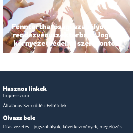
Fenntarthatósági szabályozás a
rendezvényszektorban: Jogi és
környezetvédelmi szempontok
Hasznos linkek
Impresszum
Általános Szerződési Feltételek
Olvass bele
Ittas vezetés – jogszabályok, következmények, megelőzés