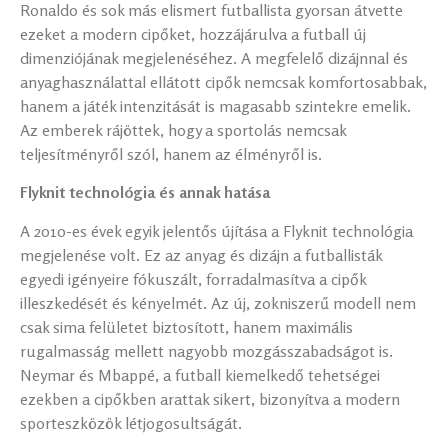
Ronaldo és sok más elismert futballista gyorsan átvette
ezeket a modern cipőket, hozzájárulva a futball új
dimenziójának megjelenéséhez. A megfelelő dizájnnal és
anyaghasználattal ellátott cipők nemcsak komfortosabbak,
hanem a játék intenzitását is magasabb szintekre emelik.
Az emberek rájöttek, hogy a sportolás nemcsak
teljesítményről szól, hanem az élményről is.
Flyknit technológia és annak hatása
A 2010-es évek egyik jelentős újítása a Flyknit technológia
megjelenése volt. Ez az anyag és dizájn a futballisták
egyedi igényeire fókuszált, forradalmasítva a cipők
illeszkedését és kényelmét. Az új, zokniszerű modell nem
csak sima felületet biztosított, hanem maximális
rugalmasság mellett nagyobb mozgásszabadságot is.
Neymar és Mbappé, a futball kiemelkedő tehetségei
ezekben a cipőkben arattak sikert, bizonyítva a modern
sporteszközök létjogosultságát.