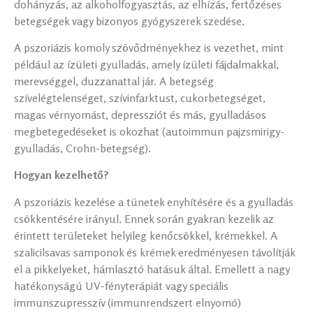
dohányzás, az alkoholfogyasztás, az elhízás, fertőzéses
betegségek vagy bizonyos gyógyszerek szedése.
A pszoriázis komoly szövődményekhez is vezethet, mint
például az ízületi gyulladás, amely ízületi fájdalmakkal,
merevséggel, duzzanattal jár. A betegség
szívelégtelenséget, szívinfarktust, cukorbetegséget,
magas vérnyomást, depressziót és más, gyulladásos
megbetegedéseket is okozhat (autoimmun pajzsmirigy-
gyulladás, Crohn-betegség).
Hogyan kezelhető?
A pszoriázis kezelése a tünetek enyhítésére és a gyulladás
csökkentésére irányul. Ennek során gyakran kezelik az
érintett területeket helyileg kenőcsökkel, krémekkel. A
szalicilsavas samponok és krémek eredményesen távolítják
el a pikkelyeket, hámlasztó hatásuk által. Emellett a nagy
hatékonyságú UV-fényterápiát vagy speciális
immunszupresszív (immunrendszert elnyomó)