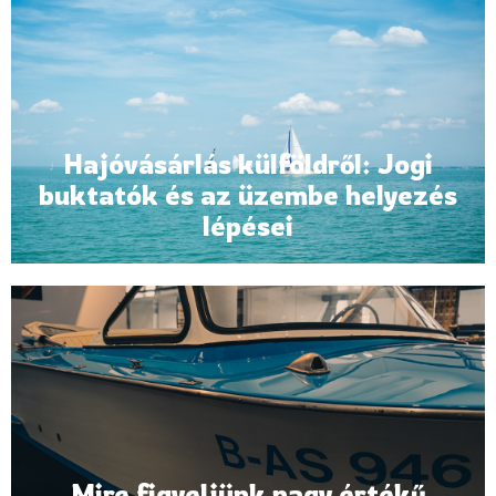
Hajóvásárlás külföldről: Jogi
buktatók és az üzembe helyezés
lépései
Mire figyeljünk nagy értékű