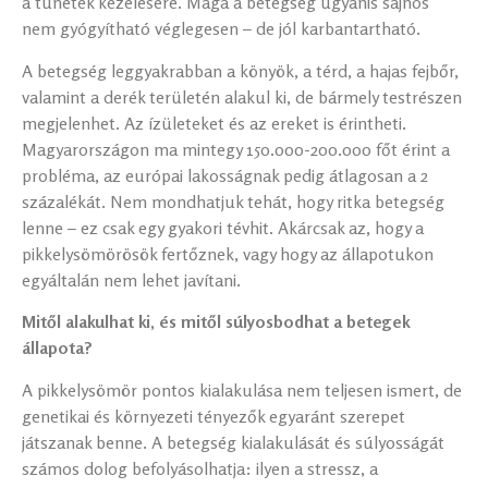
a tünetek kezelésére. Maga a betegség ugyanis sajnos
nem gyógyítható véglegesen – de jól karbantartható.
A betegség leggyakrabban a könyök, a térd, a hajas fejbőr,
valamint a derék területén alakul ki, de bármely testrészen
megjelenhet. Az ízületeket és az ereket is érintheti.
Magyarországon ma mintegy 150.000-200.000 főt érint a
probléma, az európai lakosságnak pedig átlagosan a 2
százalékát. Nem mondhatjuk tehát, hogy ritka betegség
lenne – ez csak egy gyakori tévhit. Akárcsak az, hogy a
pikkelysömörösök fertőznek, vagy hogy az állapotukon
egyáltalán nem lehet javítani.
Mitől alakulhat ki, és mitől súlyosbodhat a betegek
állapota?
A pikkelysömör pontos kialakulása nem teljesen ismert, de
genetikai és környezeti tényezők egyaránt szerepet
játszanak benne. A betegség kialakulását és súlyosságát
számos dolog befolyásolhatja: ilyen a stressz, a