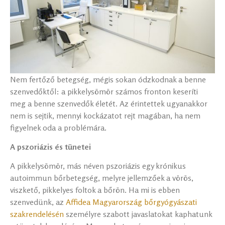
Nem fertőző betegség, mégis sokan ódzkodnak a benne
szenvedőktől: a pikkelysömör számos fronton keseríti
meg a benne szenvedők életét. Az érintettek ugyanakkor
nem is sejtik, mennyi kockázatot rejt magában, ha nem
figyelnek oda a problémára.
A pszoriázis és tünetei
A pikkelysömör, más néven pszoriázis egy krónikus
autoimmun bőrbetegség, melyre jellemzőek a vörös,
viszkető, pikkelyes foltok a bőrön. Ha mi is ebben
szenvedünk, az
Affidea Magyarország bőrgyógyászati
szakrendelésén
személyre szabott javaslatokat kaphatunk