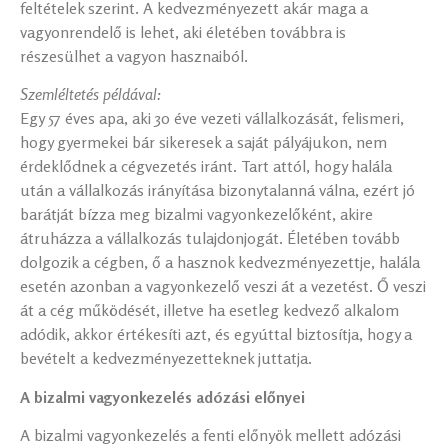
feltételek szerint. A kedvezményezett akár maga a
vagyonrendelő is lehet, aki életében továbbra is
részesülhet a vagyon hasznaiból.
Szemléltetés példával:
Egy 57 éves apa, aki 30 éve vezeti vállalkozását, felismeri,
hogy gyermekei bár sikeresek a saját pályájukon, nem
érdeklődnek a cégvezetés iránt. Tart attól, hogy halála
után a vállalkozás irányítása bizonytalanná válna, ezért jó
barátját bízza meg bizalmi vagyonkezelőként, akire
átruházza a vállalkozás tulajdonjogát. Életében tovább
dolgozik a cégben, ő a hasznok kedvezményezettje, halála
esetén azonban a vagyonkezelő veszi át a vezetést. Ő veszi
át a cég működését, illetve ha esetleg kedvező alkalom
adódik, akkor értékesíti azt, és egyúttal biztosítja, hogy a
bevételt a kedvezményezetteknek juttatja.
A bizalmi vagyonkezelés adózási előnyei
A bizalmi vagyonkezelés a fenti előnyök mellett adózási