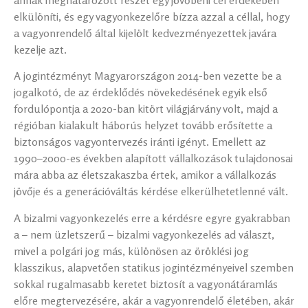
annak meghatározott részét egy jövőbeni cél érdekében
elkülöníti, és egy vagyonkezelőre bízza azzal a céllal, hogy
a vagyonrendelő által kijelölt kedvezményezettek javára
kezelje azt.
A jogintézményt Magyarországon 2014-ben vezette be a
jogalkotó, de az érdeklődés növekedésének egyik első
fordulópontja a 2020-ban kitört világjárvány volt, majd a
régióban kialakult háborús helyzet tovább erősítette a
biztonságos vagyontervezés iránti igényt. Emellett az
1990–2000-es években alapított vállalkozások tulajdonosai
mára abba az életszakaszba értek, amikor a vállalkozás
jövője és a generációváltás kérdése elkerülhetetlenné vált.
A bizalmi vagyonkezelés erre a kérdésre egyre gyakrabban
a – nem üzletszerű – bizalmi vagyonkezelés ad választ,
mivel a polgári jog más, különösen az öröklési jog
klasszikus, alapvetően statikus jogintézményeivel szemben
sokkal rugalmasabb keretet biztosít a vagyonátáramlás
előre megtervezésére, akár a vagyonrendelő életében, akár