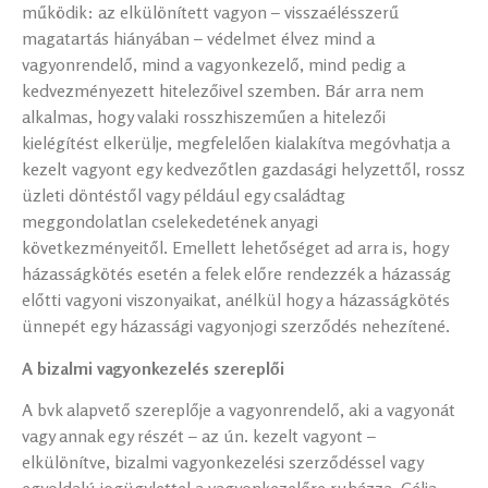
működik: az elkülönített vagyon – visszaélésszerű
magatartás hiányában – védelmet élvez mind a
vagyonrendelő, mind a vagyonkezelő, mind pedig a
kedvezményezett hitelezőivel szemben. Bár arra nem
alkalmas, hogy valaki rosszhiszeműen a hitelezői
kielégítést elkerülje, megfelelően kialakítva megóvhatja a
kezelt vagyont egy kedvezőtlen gazdasági helyzettől, rossz
üzleti döntéstől vagy például egy családtag
meggondolatlan cselekedetének anyagi
következményeitől. Emellett lehetőséget ad arra is, hogy
házasságkötés esetén a felek előre rendezzék a házasság
előtti vagyoni viszonyaikat, anélkül hogy a házasságkötés
ünnepét egy házassági vagyonjogi szerződés nehezítené.
A bizalmi vagyonkezelés szereplői
A bvk alapvető szereplője a vagyonrendelő, aki a vagyonát
vagy annak egy részét – az ún. kezelt vagyont –
elkülönítve, bizalmi vagyonkezelési szerződéssel vagy
egyoldalú jogügylettel a vagyonkezelőre ruházza. Célja,