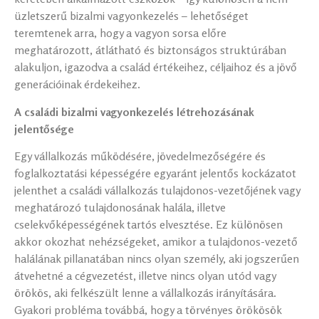
üzletszerű bizalmi vagyonkezelés – lehetőséget
teremtenek arra, hogy a vagyon sorsa előre
meghatározott, átlátható és biztonságos struktúrában
alakuljon, igazodva a család értékeihez, céljaihoz és a jövő
generációinak érdekeihez.
A családi bizalmi vagyonkezelés létrehozásának
jelentősége
Egy vállalkozás működésére, jövedelmezőségére és
foglalkoztatási képességére egyaránt jelentős kockázatot
jelenthet a családi vállalkozás tulajdonos-vezetőjének vagy
meghatározó tulajdonosának halála, illetve
cselekvőképességének tartós elvesztése. Ez különösen
akkor okozhat nehézségeket, amikor a tulajdonos-vezető
halálának pillanatában nincs olyan személy, aki jogszerűen
átvehetné a cégvezetést, illetve nincs olyan utód vagy
örökös, aki felkészült lenne a vállalkozás irányítására.
Gyakori probléma továbbá, hogy a törvényes örökösök