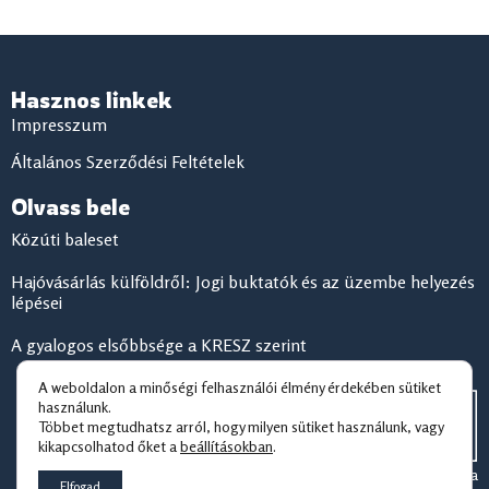
Hasznos linkek
Impresszum
Általános Szerződési Feltételek
Olvass bele
Közúti baleset
Hajóvásárlás külföldről: Jogi buktatók és az üzembe helyezés
lépései
A gyalogos elsőbbsége a KRESZ szerint
A weboldalon a minőségi felhasználói élmény érdekében sütiket
használunk.
Többet megtudhatsz arról, hogy milyen sütiket használunk, vagy
kikapcsolhatod őket a
beállításokban
.
© 2026 Jogzóna
Elfogad