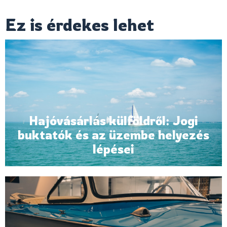
Ez is érdekes lehet
Hajóvásárlás külföldről: Jogi
buktatók és az üzembe helyezés
lépései