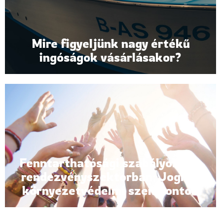
Mire figyeljünk nagy értékű
ingóságok vásárlásakor?
Fenntarthatósági szabályozás a
rendezvényszektorban: Jogi és
környezetvédelmi szempontok