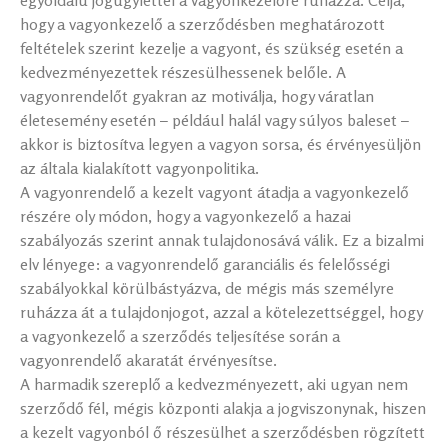
hogy a vagyonkezelő a szerződésben meghatározott
feltételek szerint kezelje a vagyont, és szükség esetén a
kedvezményezettek részesülhessenek belőle. A
vagyonrendelőt gyakran az motiválja, hogy váratlan
életesemény esetén – például halál vagy súlyos baleset –
akkor is biztosítva legyen a vagyon sorsa, és érvényesüljön
az általa kialakított vagyonpolitika.
A vagyonrendelő a kezelt vagyont átadja a vagyonkezelő
részére oly módon, hogy a vagyonkezelő a hazai
szabályozás szerint annak tulajdonosává válik. Ez a bizalmi
elv lényege: a vagyonrendelő garanciális és felelősségi
szabályokkal körülbástyázva, de mégis más személyre
ruházza át a tulajdonjogot, azzal a kötelezettséggel, hogy
a vagyonkezelő a szerződés teljesítése során a
vagyonrendelő akaratát érvényesítse.
A harmadik szereplő a kedvezményezett, aki ugyan nem
szerződő fél, mégis központi alakja a jogviszonynak, hiszen
a kezelt vagyonból ő részesülhet a szerződésben rögzített