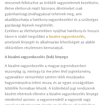
nincsenek felkészítve az örökölt vagyonelemek kezelésére,
illetve életkoruk miatt bizonyos döntéseket csak
gyámhatósági jóváhagyással tehetnek meg, ami
akadályozhatja a hatékony vagyonkezelést és a szükséges
gazdasági lépések megtételét.
Ezekben az élethelyzetekben nyújthat hatékony és hosszú
távon is stabil megoldást a
bizalmi vagyonkezelés
,
amelynek lényegét és alkalmazási lehetőségeit az alábbi
cikkünkben részletesen bemutatjuk.
A bizalmi vagyonkezelés (bvk) lényege
A bizalmi vagyonkezelés a magyar jogrendszerben
viszonylag új, mintegy tíz éve jelen lévő jogintézmény,
ugyanakkor nemzetközi szinten több évszázados
hagyományokra tekint vissza, és az egyes országokban
többféle formában létezik. A különböző jogi rendszerek
közötti eltérések ellenére a bizalmi vagyonkezelés lényege
mindenhol azonos: a vagyonrendelő a vagyonát vagy