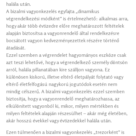
halála után.
A bizalmi vagyonkezelés egyfajta „dinamikus
végrendelkezési módként” is értelmezhető: alkalmas arra,
hogy akár több évtizedre előre meghatározott feltételek
alapján biztosítsa a vagyonrendelő által rendelkezésre
bocsátott vagyon kedvezményezettek részére történő
átadását.
Ezzel szemben a végrendelet hagyományos eszköze csak
azt teszi lehetővé, hogy a végrendelkező személy döntsön
arról, halála pillanatában kire szálljon vagyona. Ez
különösen kiskorú, illetve eltérő életpályát folytató vagy
eltérő életfelfogású nagykorú jogutódok esetén nem
mindig célszerű. A bizalmi vagyonkezelés ezzel szemben
biztosítja, hogy a vagyonrendelő meghatározhassa, az
elkülönített vagyonból ki, mikor, milyen mértékben és
milyen feltételek alapján részesülhet – akár még életében,
akár hosszú évekkel vagy évtizedekkel halála után.
Ezen túlmenően a bizalmi vagyonkezelés „trezorként” is