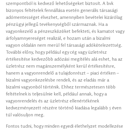
szempontból is kedvező lehetőségeket biztosít. A bvk
bizonyos feltételek fennállása esetén generális társasági
adómentességet élvezhet, amennyiben bevételei kizárólag
pénzügyi jellegű tevékenységből származnak. Ha a
vagyonkezelő a pénzeszközöket befekteti, és kamatot vagy
árfolyamnyereséget realizál, e hozam után a bizalmi
vagyon oldalán nem merül fel társasági adókötelezettség.
További előny, hogy például egy cég vagy üzletrész
értékesítése kedvezőbb adózási megítélés alá eshet, ha az
üzletrész nem magánszemélyként kerül értékesítésre,
hanem a vagyonrendelő a tulajdonrészt – piaci értéken –
bizalmi vagyonkezelésbe rendeli, és az eladás már a
bizalmi vagyonból történik. Ehhez természetesen több
feltételnek is teljesülnie kell, például annak, hogy a
vagyonrendelés és az üzletrész ellenértékének
kedvezményezett részére történő kiadása legalább 5 éven
túl valósuljon meg.
Fontos tudni, hogy minden egyedi élethelyzet modellezése