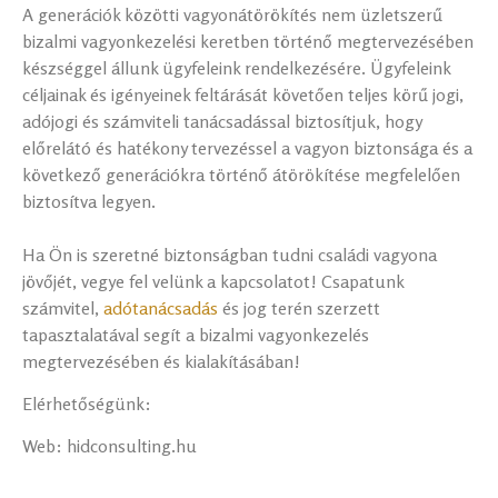
A generációk közötti vagyonátörökítés nem üzletszerű
bizalmi vagyonkezelési keretben történő megtervezésében
készséggel állunk ügyfeleink rendelkezésére. Ügyfeleink
céljainak és igényeinek feltárását követően teljes körű jogi,
adójogi és számviteli tanácsadással biztosítjuk, hogy
előrelátó és hatékony tervezéssel a vagyon biztonsága és a
következő generációkra történő átörökítése megfelelően
biztosítva legyen.
Ha Ön is szeretné biztonságban tudni családi vagyona
jövőjét, vegye fel velünk a kapcsolatot! Csapatunk
számvitel,
adótanácsadás
és jog terén szerzett
tapasztalatával segít a bizalmi vagyonkezelés
megtervezésében és kialakításában!
Elérhetőségünk:
Web: hidconsulting.hu