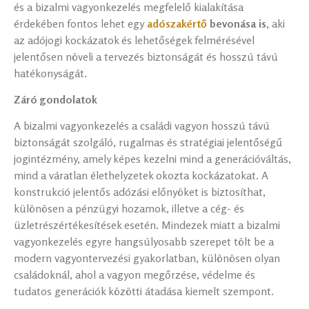
és a bizalmi vagyonkezelés megfelelő kialakítása
érdekében fontos lehet egy
adószakértő
bevonása is
, aki
az adójogi kockázatok és lehetőségek felmérésével
jelentősen növeli a tervezés biztonságát és hosszú távú
hatékonyságát.
Záró gondolatok
A bizalmi vagyonkezelés a családi vagyon hosszú távú
biztonságát szolgáló, rugalmas és stratégiai jelentőségű
jogintézmény, amely képes kezelni mind a generációváltás,
mind a váratlan élethelyzetek okozta kockázatokat. A
konstrukció jelentős adózási előnyöket is biztosíthat,
különösen a pénzügyi hozamok, illetve a cég- és
üzletrészértékesítések esetén. Mindezek miatt a bizalmi
vagyonkezelés egyre hangsúlyosabb szerepet tölt be a
modern vagyontervezési gyakorlatban, különösen olyan
családoknál, ahol a vagyon megőrzése, védelme és
tudatos generációk közötti átadása kiemelt szempont.