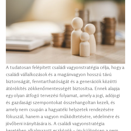
A tudatosan felépített családi vagyonstratégia célja, hogy a
családi vállalkozások és a magánvagyon hosszú távú
biztonságát, fenntarthatóságát és a generációk közötti
átörökítés zökkenőmentességét biztosítsa. Ennek alapja
egy olyan átfogó tervezési folyamat, amely a jogi, adójogi
és gazdasági szempontokat összehangoltan kezeli, és
amely nem csupán a hagyatéki helyzetek rendezésére
fókuszál, hanem a vagyon működtetésére, védelmére és
jövőbeni irányítására is. A családi vagyonstratégia
keretében alkalmazott eszközök – így különösen a nem